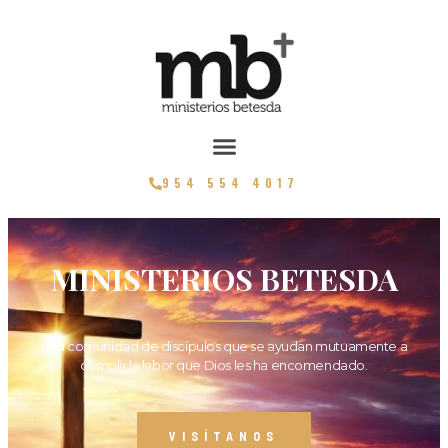
954 554 4017
MINISTERIOS BETESDA
Una comunidad de discípulos que se ayudan mutuamente a
cumplir la labor que Dios les ha encomendado.
VISÍTANOS