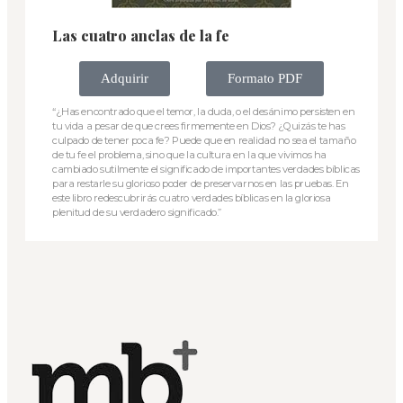
Las cuatro anclas de la fe
Adquirir
Formato PDF
“¿Has encontrado que el temor, la duda, o el desánimo persisten en
tu vida a pesar de que crees firmemente en Dios? ¿Quizás te has
culpado de tener poca fe? Puede que en realidad no sea el tamaño
de tu fe el problema, sino que la cultura en la que vivimos ha
cambiado sutilmente el significado de importantes verdades bíblicas
para restarle su glorioso poder de preservarnos en las pruebas. En
este libro redescubrirás cuatro verdades bíblicas en la gloriosa
plenitud de su verdadero significado.”