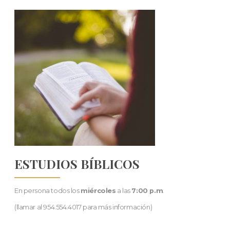
ESTUDIOS BÍBLICOS
En persona todos los
miércoles
a las
7:00 p.m
.
(llamar al 954.554.4017 para más información)