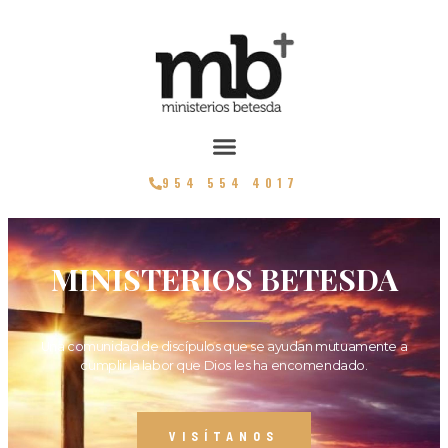
954 554 4017
MINISTERIOS BETESDA
Una comunidad de discípulos que se ayudan mutuamente a
cumplir la labor que Dios les ha encomendado.
VISÍTANOS