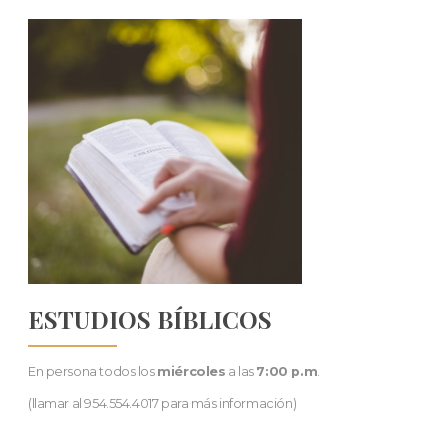
ESTUDIOS BÍBLICOS
En persona todos los
miércoles
a las
7:00 p.m
.
(llamar al 954.554.4017 para más información)