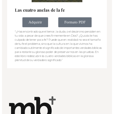
Las cuatro anclas de la fe
Adquirir
Formato PDF
“¿Has encontrado que el temor, la duda, o el desánimo persisten en
tu vida a pesar de que crees firmemente en Dios? ¿Quizás te has
culpado de tener poca fe? Puede que en realidad no sea el tamaño
de tu fe el problema, sino que la cultura en la que vivimos ha
cambiado sutilmente el significado de importantes verdades bíblicas
para restarle su glorioso poder de preservarnos en las pruebas. En
este libro redescubrirás cuatro verdades bíblicas en la gloriosa
plenitud de su verdadero significado.”