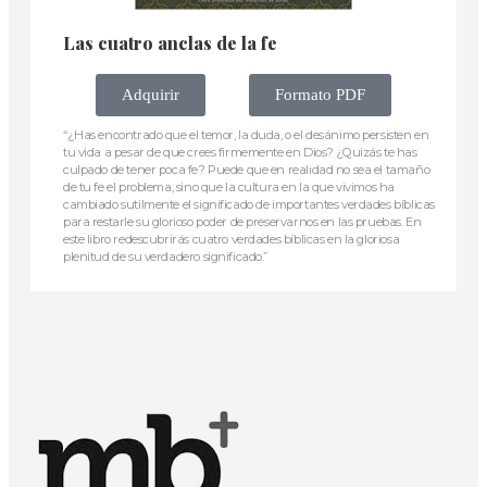
Las cuatro anclas de la fe
Adquirir
Formato PDF
“¿Has encontrado que el temor, la duda, o el desánimo persisten en
tu vida a pesar de que crees firmemente en Dios? ¿Quizás te has
culpado de tener poca fe? Puede que en realidad no sea el tamaño
de tu fe el problema, sino que la cultura en la que vivimos ha
cambiado sutilmente el significado de importantes verdades bíblicas
para restarle su glorioso poder de preservarnos en las pruebas. En
este libro redescubrirás cuatro verdades bíblicas en la gloriosa
plenitud de su verdadero significado.”