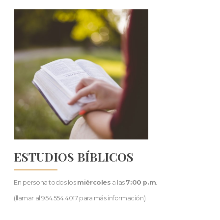
ESTUDIOS BÍBLICOS
En persona todos los
miércoles
a las
7:00 p.m
.
(llamar al 954.554.4017 para más información)