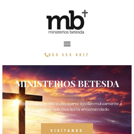
954 554 4017
MINISTERIOS BETESDA
Una comunidad de discípulos que se ayudan mutuamente a
cumplir la labor que Dios les ha encomendado.
VISÍTANOS