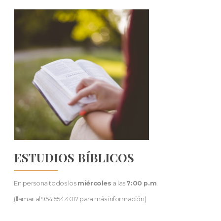
ESTUDIOS BÍBLICOS
En persona todos los
miércoles
a las
7:00 p.m
.
(llamar al 954.554.4017 para más información)