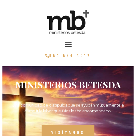
954 554 4017
MINISTERIOS BETESDA
Una comunidad de discípulos que se ayudan mutuamente a
cumplir la labor que Dios les ha encomendado.
VISÍTANOS