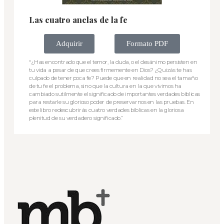
Las cuatro anclas de la fe
Adquirir
Formato PDF
“¿Has encontrado que el temor, la duda, o el desánimo persisten en
tu vida a pesar de que crees firmemente en Dios? ¿Quizás te has
culpado de tener poca fe? Puede que en realidad no sea el tamaño
de tu fe el problema, sino que la cultura en la que vivimos ha
cambiado sutilmente el significado de importantes verdades bíblicas
para restarle su glorioso poder de preservarnos en las pruebas. En
este libro redescubrirás cuatro verdades bíblicas en la gloriosa
plenitud de su verdadero significado.”