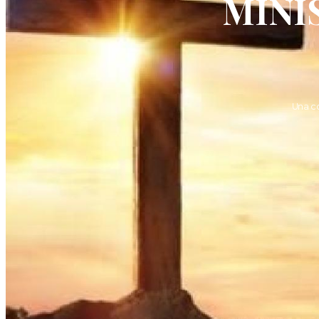
MINI
Una c