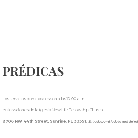
PRÉDICAS
Los servicios dominicales son a las 10:00 a.m.
en los salones de la iglesia New Life Fellowship Church
8706 NW 44th Street, Sunrise, FL 33351
.
Entrada por el lado lateral del edi