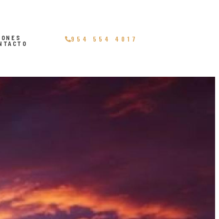
IONES
954 554 4017
NTACTO