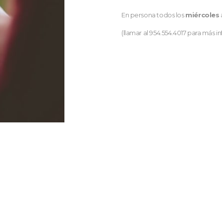
En persona todos los
miércoles
(llamar al 954.554.4017 para más i