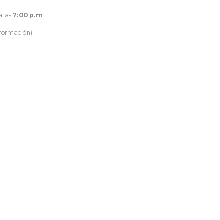
a las
7:00 p.m
.
nformación)