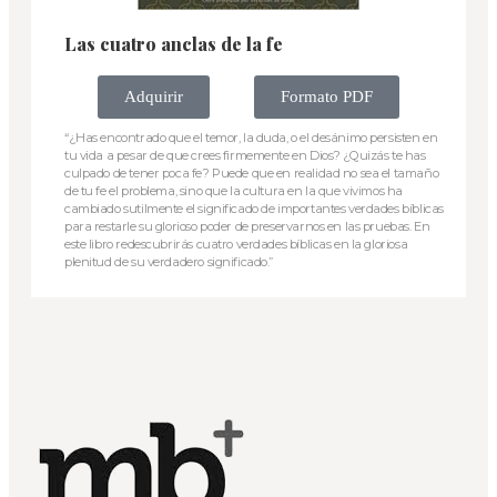
Las cuatro anclas de la fe
Adquirir
Formato PDF
“¿Has encontrado que el temor, la duda, o el desánimo persisten en
tu vida a pesar de que crees firmemente en Dios? ¿Quizás te has
culpado de tener poca fe? Puede que en realidad no sea el tamaño
de tu fe el problema, sino que la cultura en la que vivimos ha
cambiado sutilmente el significado de importantes verdades bíblicas
para restarle su glorioso poder de preservarnos en las pruebas. En
este libro redescubrirás cuatro verdades bíblicas en la gloriosa
plenitud de su verdadero significado.”