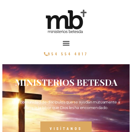
954 554 4017
MINISTERIOS BETESDA
Una comunidad de discípulos que se ayudan mutuamente a
cumplir la labor que Dios les ha encomendado.
VISÍTANOS