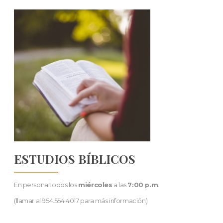
ESTUDIOS BÍBLICOS
En persona todos los
miércoles
a las
7:00 p.m
.
(llamar al 954.554.4017 para más información)