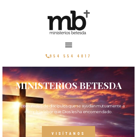
954 554 4017
MINISTERIOS BETESDA
Una comunidad de discípulos que se ayudan mutuamente a
cumplir la labor que Dios les ha encomendado.
VISÍTANOS