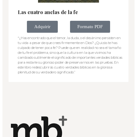
Las cuatro anclas de la fe
Adquirir
Formato PDF
“¿Has encontrado que el temor, la duda, o el desánimo persisten en
tu vida a pesar de que crees firmemente en Dios? ¿Quizás te has
culpado de tener poca fe? Puede que en realidad no sea el tamaño
de tu fe el problema, sino que la cultura en la que vivimos ha
cambiado sutilmente el significado de importantes verdades bíblicas
para restarle su glorioso poder de preservarnos en las pruebas. En
este libro redescubrirás cuatro verdades bíblicas en la gloriosa
plenitud de su verdadero significado.”