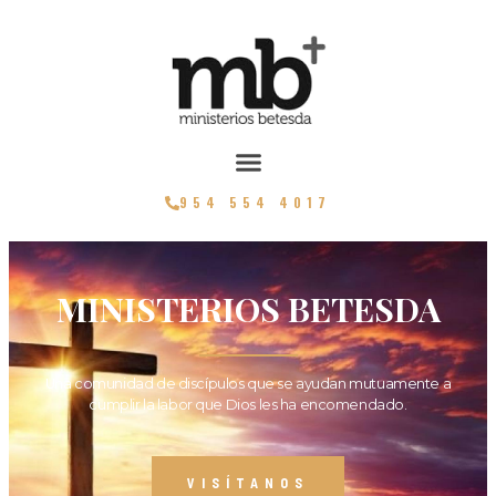
954 554 4017
MINISTERIOS BETESDA
Una comunidad de discípulos que se ayudan mutuamente a
cumplir la labor que Dios les ha encomendado.
VISÍTANOS