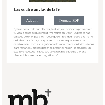
Las cuatro anclas de la fe
Adquirir
Formato PDF
“¿Has encontrado que el temor, la duda, o el desánimo persisten en
tu vida a pesar de que crees firmemente en Dios? ¿Quizás te has
culpado de tener poca fe? Puede que en realidad no sea el tamaño
de tu fe el problema, sino que la cultura en la que vivimos ha
cambiado sutilmente el significado de importantes verdades bíblicas
para restarle su glorioso poder de preservarnos en las pruebas. En
este libro redescubrirás cuatro verdades bíblicas en la gloriosa
plenitud de su verdadero significado.”