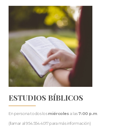
ESTUDIOS BÍBLICOS
En persona todos los
miércoles
a las
7:00 p.m
.
(llamar al 954.554.4017 para más información)