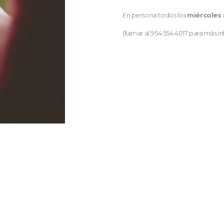
En persona todos los
miércoles
(llamar al 954.554.4017 para más i