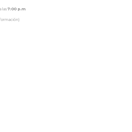
a las
7:00 p.m
.
nformación)