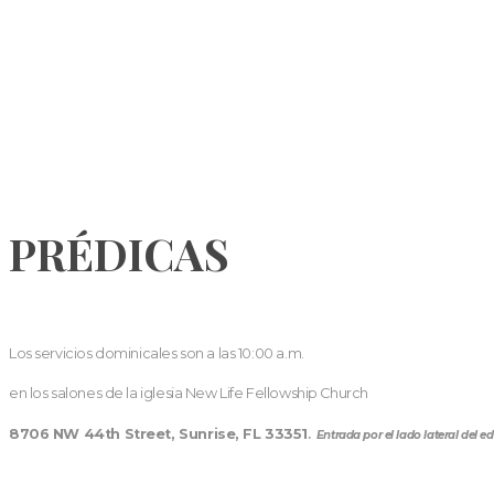
PRÉDICAS
Los servicios dominicales son a las 10:00 a.m.
en los salones de la iglesia New Life Fellowship Church
8706 NW 44th Street, Sunrise, FL 33351
.
Entrada por el lado lateral del edi