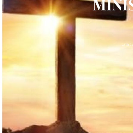
MINI
Una c