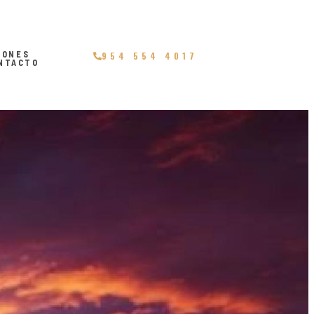
IONES
954 554 4017
NTACTO