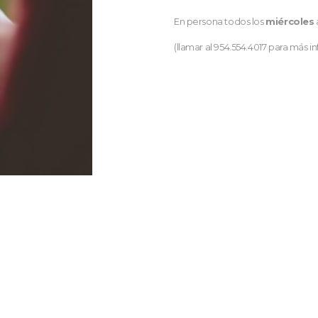
En persona todos los
miércoles
(llamar al 954.554.4017 para más i