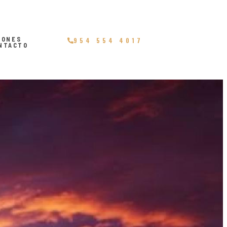
IONES
954 554 4017
NTACTO