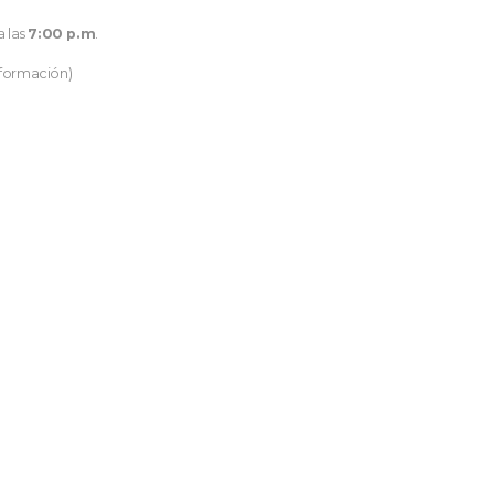
a las
7:00 p.m
.
nformación)