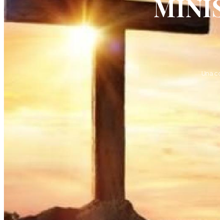
MINI
Una c