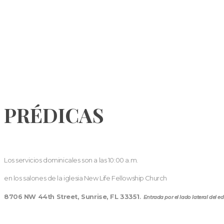
PRÉDICAS
Los servicios dominicales son a las 10:00 a.m.
en los salones de la iglesia New Life Fellowship Church
8706 NW 44th Street, Sunrise, FL 33351
.
Entrada por el lado lateral del edi