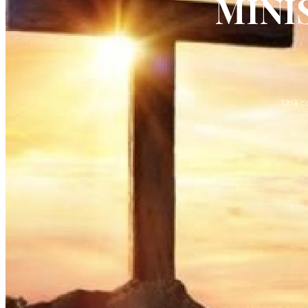
MINI
Una c