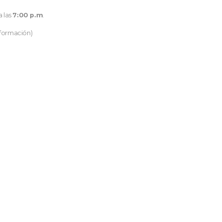
a las
7:00 p.m
.
nformación)