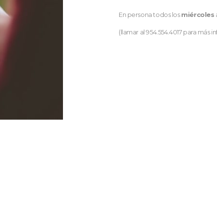
En persona todos los
miércoles
(llamar al 954.554.4017 para más i