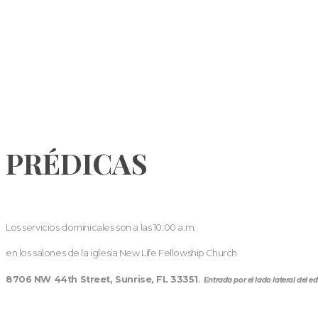
PRÉDICAS
Los servicios dominicales son a las 10:00 a.m.
en los salones de la iglesia New Life Fellowship Church
8706 NW 44th Street, Sunrise, FL 33351
.
Entrada por el lado lateral del edi