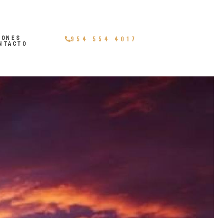
IONES
954 554 4017
NTACTO