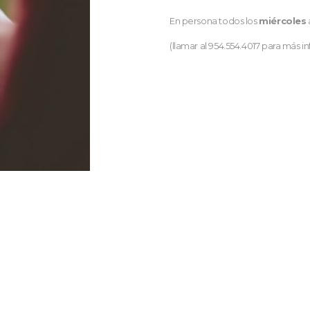
En persona todos los
miércoles
(llamar al 954.554.4017 para más i