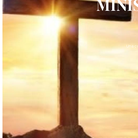
MINI
Una c