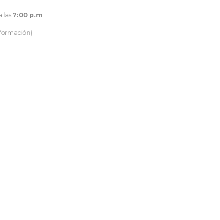
a las
7:00 p.m
.
nformación)