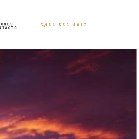
IONES
954 554 4017
NTACTO