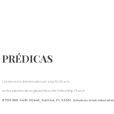
PRÉDICAS
Los servicios dominicales son a las 10:00 a.m.
en los salones de la iglesia New Life Fellowship Church
8706 NW 44th Street, Sunrise, FL 33351
.
Entrada por el lado lateral del edi