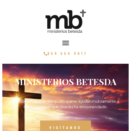
954 554 4017
MINISTERIOS BETESDA
Una comunidad de discípulos que se ayudan mutuamente a
cumplir la labor que Dios les ha encomendado.
VISÍTANOS