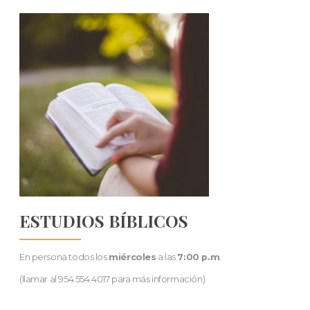
ESTUDIOS BÍBLICOS
En persona todos los
miércoles
a las
7:00 p.m
.
(llamar al 954.554.4017 para más información)