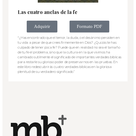
Las cuatro anclas de la fe
Adquirir
Formato PDF
“¿Has encontrado que el temor, la duda, o el desánimo persisten en
tu vida a pesar de que crees firmemente en Dios? ¿Quizás te has
culpado de tener poca fe? Puede que en realidad no sea el tamaño
de tu fe el problema, sino que la cultura en la que vivimos ha
cambiado sutilmente el significado de importantes verdades bíblicas
para restarle su glorioso poder de preservarnos en las pruebas. En
este libro redescubrirás cuatro verdades bíblicas en la gloriosa
plenitud de su verdadero significado.”