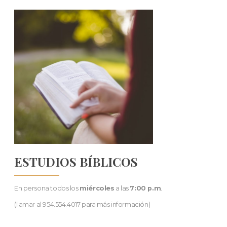
ESTUDIOS BÍBLICOS
En persona todos los
miércoles
a las
7:00 p.m
.
(llamar al 954.554.4017 para más información)