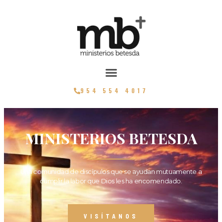
954 554 4017
MINISTERIOS BETESDA
Una comunidad de discípulos que se ayudan mutuamente a
cumplir la labor que Dios les ha encomendado.
VISÍTANOS