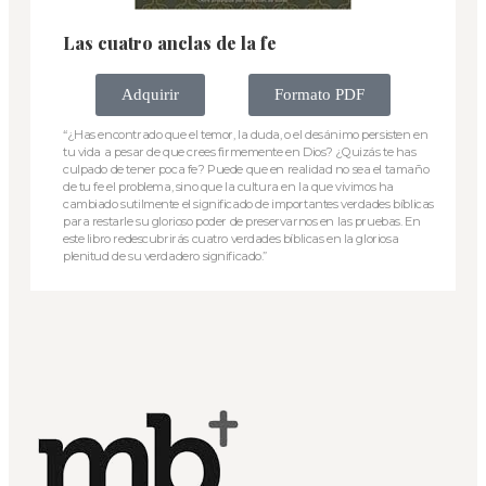
Las cuatro anclas de la fe
Adquirir
Formato PDF
“¿Has encontrado que el temor, la duda, o el desánimo persisten en
tu vida a pesar de que crees firmemente en Dios? ¿Quizás te has
culpado de tener poca fe? Puede que en realidad no sea el tamaño
de tu fe el problema, sino que la cultura en la que vivimos ha
cambiado sutilmente el significado de importantes verdades bíblicas
para restarle su glorioso poder de preservarnos en las pruebas. En
este libro redescubrirás cuatro verdades bíblicas en la gloriosa
plenitud de su verdadero significado.”