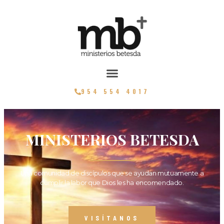
954 554 4017
MINISTERIOS BETESDA
Una comunidad de discípulos que se ayudan mutuamente a
cumplir la labor que Dios les ha encomendado.
VISÍTANOS