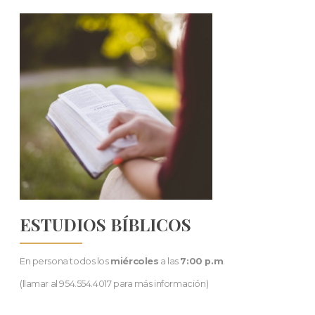
ESTUDIOS BÍBLICOS
En persona todos los
miércoles
a las
7:00 p.m
.
(llamar al 954.554.4017 para más información)