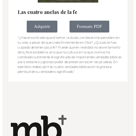
Las cuatro anclas de la fe
Adquirir
Formato PDF
“¿Has encontrado que el temor, la duda, o el desánimo persisten en
tu vida a pesar de que crees firmemente en Dios? ¿Quizás te has
culpado de tener poca fe? Puede que en realidad no sea el tamaño
de tu fe el problema, sino que la cultura en la que vivimos ha
cambiado sutilmente el significado de importantes verdades bíblicas
para restarle su glorioso poder de preservarnos en las pruebas. En
este libro redescubrirás cuatro verdades bíblicas en la gloriosa
plenitud de su verdadero significado.”