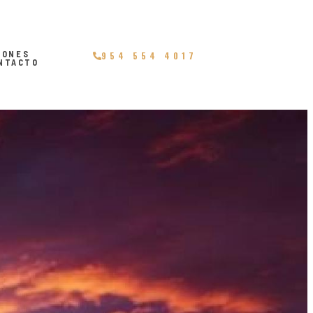
IONES
954 554 4017
NTACTO