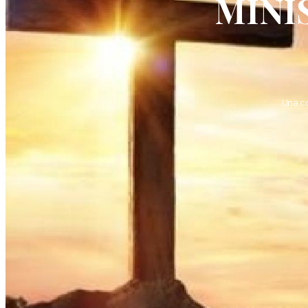
MINI
Una c