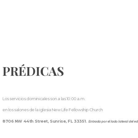
PRÉDICAS
Los servicios dominicales son a las 10:00 a.m.
en los salones de la iglesia New Life Fellowship Church
8706 NW 44th Street, Sunrise, FL 33351
.
Entrada por el lado lateral del edi