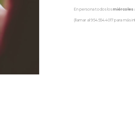
En persona todos los
miércoles
(llamar al 954.554.4017 para más i