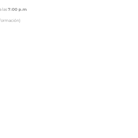
a las
7:00 p.m
.
nformación)