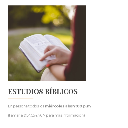
ESTUDIOS BÍBLICOS
En persona todos los
miércoles
a las
7:00 p.m
.
(llamar al 954.554.4017 para más información)