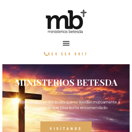
954 554 4017
MINISTERIOS BETESDA
Una comunidad de discípulos que se ayudan mutuamente a
cumplir la labor que Dios les ha encomendado.
VISÍTANOS