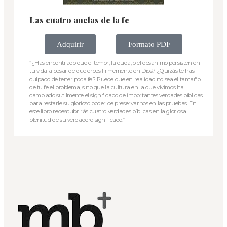
Las cuatro anclas de la fe
Adquirir
Formato PDF
“¿Has encontrado que el temor, la duda, o el desánimo persisten en
tu vida a pesar de que crees firmemente en Dios? ¿Quizás te has
culpado de tener poca fe? Puede que en realidad no sea el tamaño
de tu fe el problema, sino que la cultura en la que vivimos ha
cambiado sutilmente el significado de importantes verdades bíblicas
para restarle su glorioso poder de preservarnos en las pruebas. En
este libro redescubrirás cuatro verdades bíblicas en la gloriosa
plenitud de su verdadero significado.”