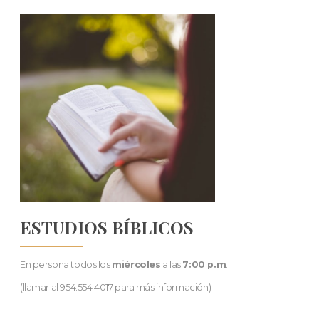
ESTUDIOS BÍBLICOS
En persona todos los
miércoles
a las
7:00 p.m
.
(llamar al 954.554.4017 para más información)