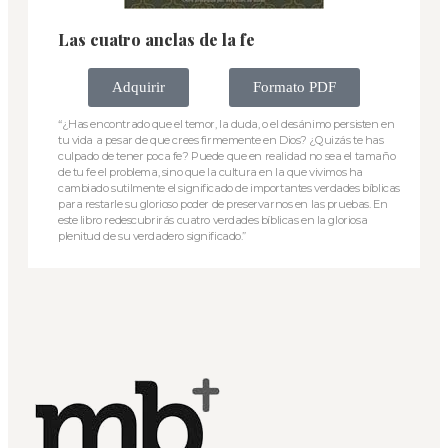
Las cuatro anclas de la fe
Adquirir
Formato PDF
“¿Has encontrado que el temor, la duda, o el desánimo persisten en
tu vida a pesar de que crees firmemente en Dios? ¿Quizás te has
culpado de tener poca fe? Puede que en realidad no sea el tamaño
de tu fe el problema, sino que la cultura en la que vivimos ha
cambiado sutilmente el significado de importantes verdades bíblicas
para restarle su glorioso poder de preservarnos en las pruebas. En
este libro redescubrirás cuatro verdades bíblicas en la gloriosa
plenitud de su verdadero significado.”