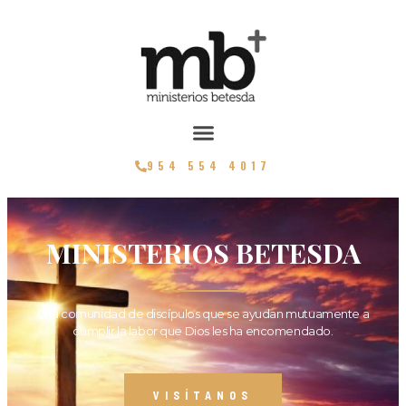
954 554 4017
MINISTERIOS BETESDA
Una comunidad de discípulos que se ayudan mutuamente a
cumplir la labor que Dios les ha encomendado.
VISÍTANOS