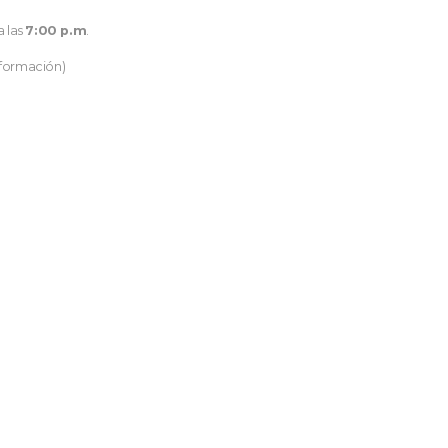
a las
7:00 p.m
.
nformación)