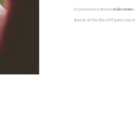
En persona todos los
miércoles
(llamar al 954.554.4017 para más i