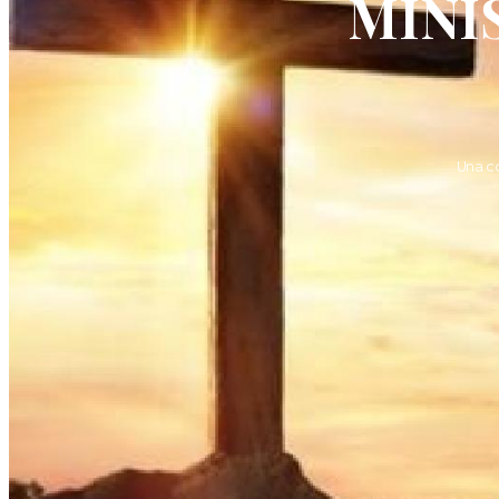
MINI
Una c