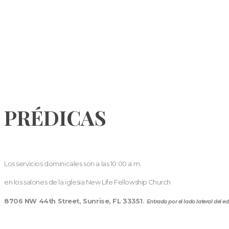
PRÉDICAS
Los servicios dominicales son a las 10:00 a.m.
en los salones de la iglesia New Life Fellowship Church
8706 NW 44th Street, Sunrise, FL 33351
.
Entrada por el lado lateral del edi