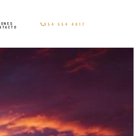
IONES
954 554 4017
NTACTO