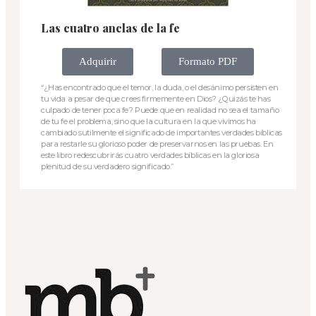
Las cuatro anclas de la fe
Adquirir
Formato PDF
“¿Has encontrado que el temor, la duda, o el desánimo persisten en
tu vida a pesar de que crees firmemente en Dios? ¿Quizás te has
culpado de tener poca fe? Puede que en realidad no sea el tamaño
de tu fe el problema, sino que la cultura en la que vivimos ha
cambiado sutilmente el significado de importantes verdades bíblicas
para restarle su glorioso poder de preservarnos en las pruebas. En
este libro redescubrirás cuatro verdades bíblicas en la gloriosa
plenitud de su verdadero significado.”