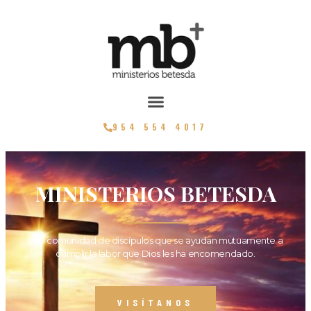
954 554 4017
MINISTERIOS BETESDA
Una comunidad de discípulos que se ayudan mutuamente a
cumplir la labor que Dios les ha encomendado.
VISÍTANOS