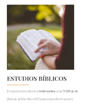
ESTUDIOS BÍBLICOS
En persona todos los
miércoles
a las
7:00 p.m
.
(llamar al 954.554.4017 para más información)