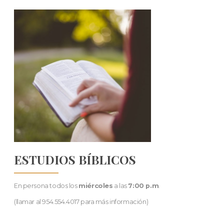
ESTUDIOS BÍBLICOS
En persona todos los
miércoles
a las
7:00 p.m
.
(llamar al 954.554.4017 para más información)