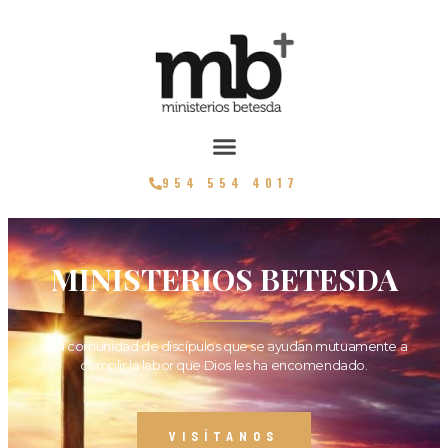
954 554 4017
MINISTERIOS BETESDA
Una comunidad de discípulos que se ayudan mutuamente a
cumplir la labor que Dios les ha encomendado.
VISÍTANOS