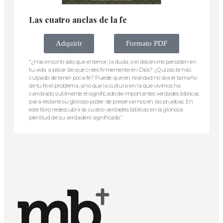
Las cuatro anclas de la fe
Adquirir
Formato PDF
“¿Has encontrado que el temor, la duda, o el desánimo persisten en
tu vida a pesar de que crees firmemente en Dios? ¿Quizás te has
culpado de tener poca fe? Puede que en realidad no sea el tamaño
de tu fe el problema, sino que la cultura en la que vivimos ha
cambiado sutilmente el significado de importantes verdades bíblicas
para restarle su glorioso poder de preservarnos en las pruebas. En
este libro redescubrirás cuatro verdades bíblicas en la gloriosa
plenitud de su verdadero significado.”