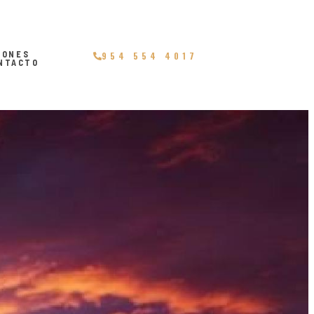
IONES
954 554 4017
NTACTO