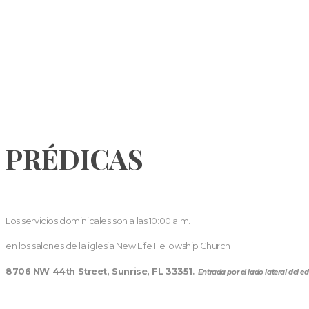
PRÉDICAS
Los servicios dominicales son a las 10:00 a.m.
en los salones de la iglesia New Life Fellowship Church
8706 NW 44th Street, Sunrise, FL 33351
.
Entrada por el lado lateral del edi