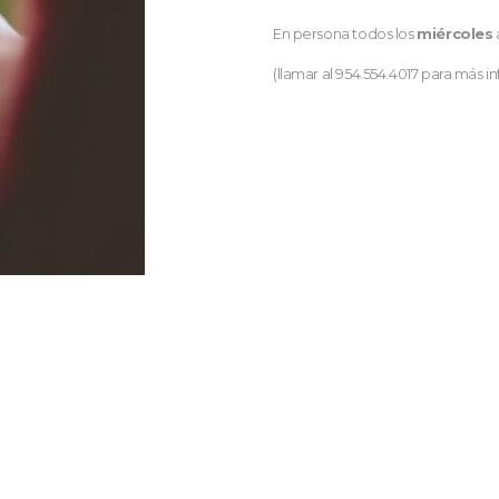
En persona todos los
miércoles
(llamar al 954.554.4017 para más i