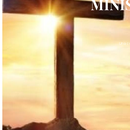
MINI
Una c