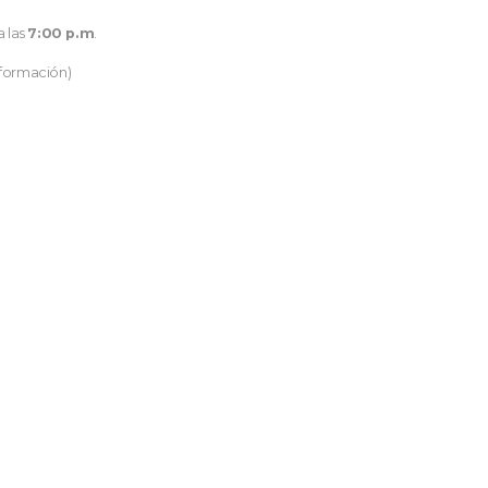
a las
7:00 p.m
.
nformación)