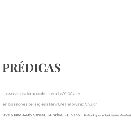
PRÉDICAS
Los servicios dominicales son a las 10:00 a.m.
en los salones de la iglesia New Life Fellowship Church
8706 NW 44th Street, Sunrise, FL 33351
.
Entrada por el lado lateral del edi