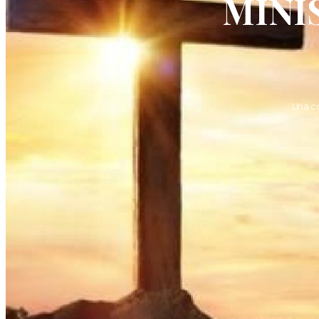
MINI
Una c