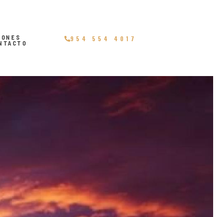
IONES
954 554 4017
NTACTO