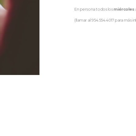
En persona todos los
miércoles
(llamar al 954.554.4017 para más i