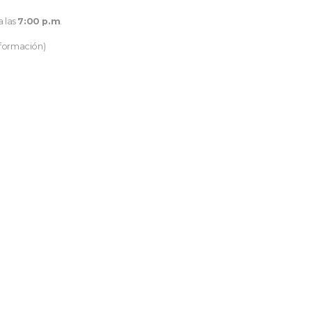
a las
7:00 p.m
.
nformación)