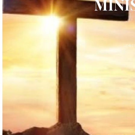
MINI
Una c