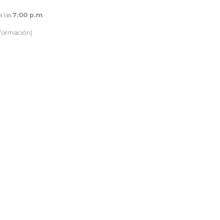
a las
7:00 p.m
.
nformación)