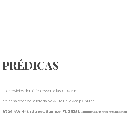
PRÉDICAS
Los servicios dominicales son a las 10:00 a.m.
en los salones de la iglesia New Life Fellowship Church
8706 NW 44th Street, Sunrise, FL 33351
.
Entrada por el lado lateral del edi