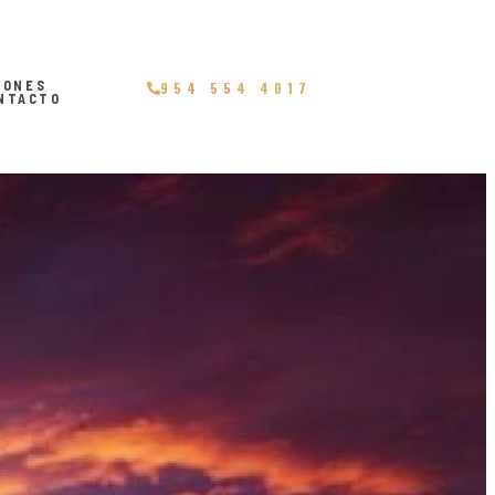
IONES
954 554 4017
NTACTO