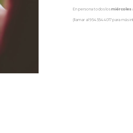
En persona todos los
miércoles
(llamar al 954.554.4017 para más i