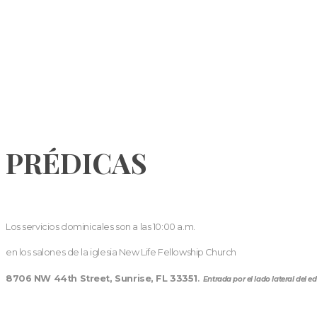
PRÉDICAS
Los servicios dominicales son a las 10:00 a.m.
en los salones de la iglesia New Life Fellowship Church
8706 NW 44th Street, Sunrise, FL 33351
.
Entrada por el lado lateral del edi