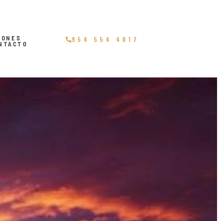
IONES
954 554 4017
NTACTO