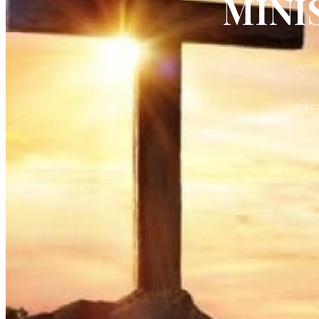
MINI
Una c