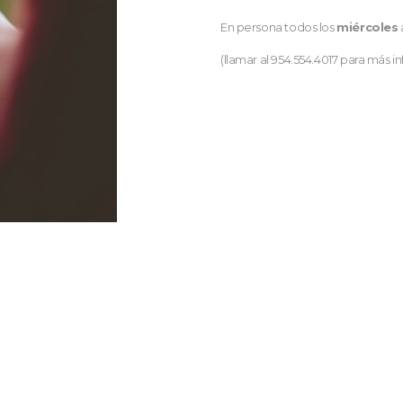
En persona todos los
miércoles
(llamar al 954.554.4017 para más i