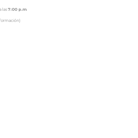
a las
7:00 p.m
.
nformación)