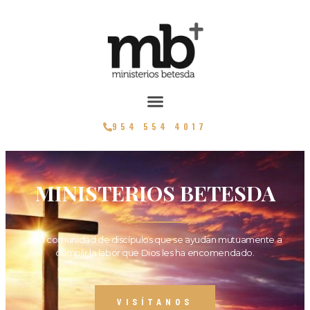
954 554 4017
MINISTERIOS BETESDA
Una comunidad de discípulos que se ayudan mutuamente a
cumplir la labor que Dios les ha encomendado.
VISÍTANOS