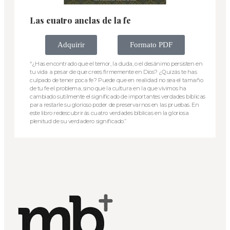
Las cuatro anclas de la fe
Adquirir
Formato PDF
“¿Has encontrado que el temor, la duda, o el desánimo persisten en
tu vida a pesar de que crees firmemente en Dios? ¿Quizás te has
culpado de tener poca fe? Puede que en realidad no sea el tamaño
de tu fe el problema, sino que la cultura en la que vivimos ha
cambiado sutilmente el significado de importantes verdades bíblicas
para restarle su glorioso poder de preservarnos en las pruebas. En
este libro redescubrirás cuatro verdades bíblicas en la gloriosa
plenitud de su verdadero significado.”