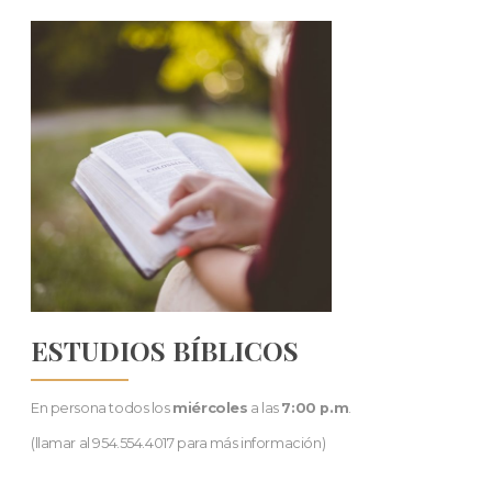
ESTUDIOS BÍBLICOS
En persona todos los
miércoles
a las
7:00 p.m
.
(llamar al 954.554.4017 para más información)