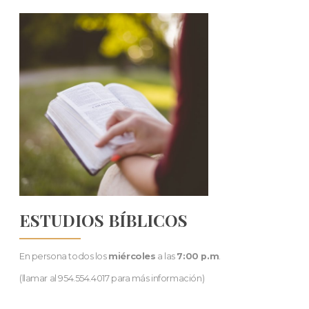
ESTUDIOS BÍBLICOS
En persona todos los
miércoles
a las
7:00 p.m
.
(llamar al 954.554.4017 para más información)