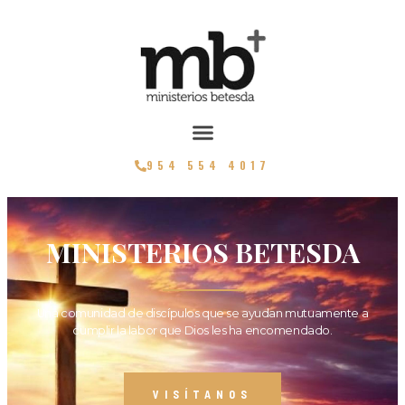
954 554 4017
MINISTERIOS BETESDA
Una comunidad de discípulos que se ayudan mutuamente a
cumplir la labor que Dios les ha encomendado.
VISÍTANOS