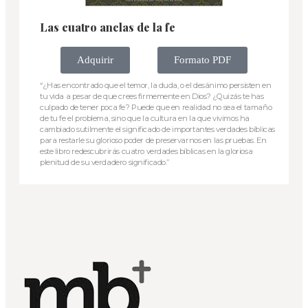
Las cuatro anclas de la fe
Adquirir
Formato PDF
“¿Has encontrado que el temor, la duda, o el desánimo persisten en
tu vida a pesar de que crees firmemente en Dios? ¿Quizás te has
culpado de tener poca fe? Puede que en realidad no sea el tamaño
de tu fe el problema, sino que la cultura en la que vivimos ha
cambiado sutilmente el significado de importantes verdades bíblicas
para restarle su glorioso poder de preservarnos en las pruebas. En
este libro redescubrirás cuatro verdades bíblicas en la gloriosa
plenitud de su verdadero significado.”