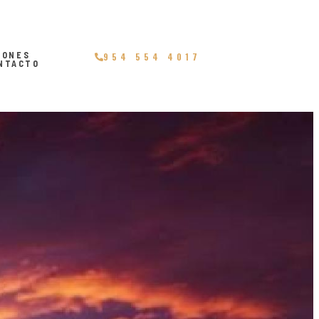
IONES
954 554 4017
NTACTO