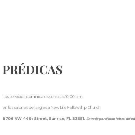
PRÉDICAS
Los servicios dominicales son a las 10:00 a.m.
en los salones de la iglesia New Life Fellowship Church
8706 NW 44th Street, Sunrise, FL 33351
.
Entrada por el lado lateral del edi