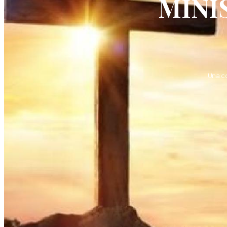
MINI
Una c