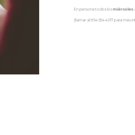
En persona todos los
miércoles
(llamar al 954.554.4017 para más i