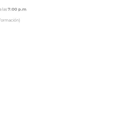
a las
7:00 p.m
.
nformación)