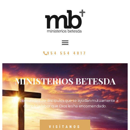
954 554 4017
MINISTERIOS BETESDA
Una comunidad de discípulos que se ayudan mutuamente a
cumplir la labor que Dios les ha encomendado.
VISÍTANOS