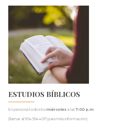
ESTUDIOS BÍBLICOS
En persona todos los
miércoles
a las
7:00 p.m
.
(llamar al 954.554.4017 para más información)