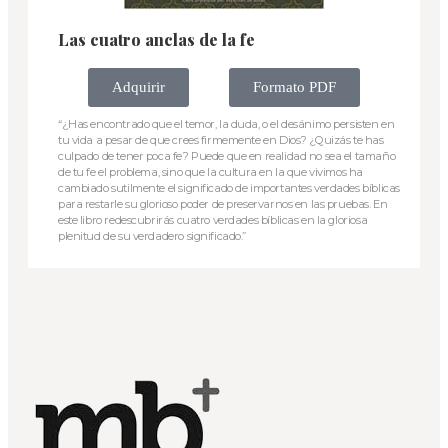
Las cuatro anclas de la fe
Adquirir
Formato PDF
“¿Has encontrado que el temor, la duda, o el desánimo persisten en
tu vida a pesar de que crees firmemente en Dios? ¿Quizás te has
culpado de tener poca fe? Puede que en realidad no sea el tamaño
de tu fe el problema, sino que la cultura en la que vivimos ha
cambiado sutilmente el significado de importantes verdades bíblicas
para restarle su glorioso poder de preservarnos en las pruebas. En
este libro redescubrirás cuatro verdades bíblicas en la gloriosa
plenitud de su verdadero significado.”