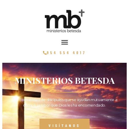
954 554 4017
MINISTERIOS BETESDA
Una comunidad de discípulos que se ayudan mutuamente a
cumplir la labor que Dios les ha encomendado.
VISÍTANOS