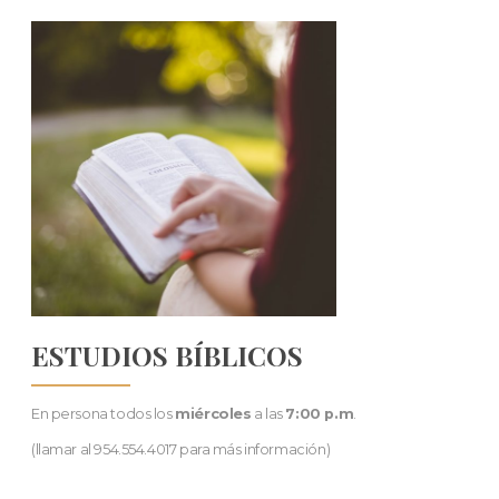
ESTUDIOS BÍBLICOS
En persona todos los
miércoles
a las
7:00 p.m
.
(llamar al 954.554.4017 para más información)