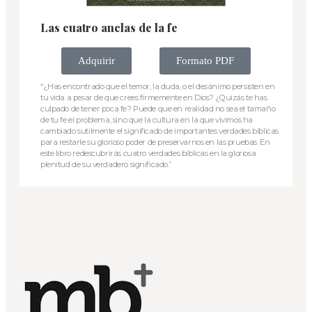
Las cuatro anclas de la fe
Adquirir
Formato PDF
“¿Has encontrado que el temor, la duda, o el desánimo persisten en
tu vida a pesar de que crees firmemente en Dios? ¿Quizás te has
culpado de tener poca fe? Puede que en realidad no sea el tamaño
de tu fe el problema, sino que la cultura en la que vivimos ha
cambiado sutilmente el significado de importantes verdades bíblicas
para restarle su glorioso poder de preservarnos en las pruebas. En
este libro redescubrirás cuatro verdades bíblicas en la gloriosa
plenitud de su verdadero significado.”