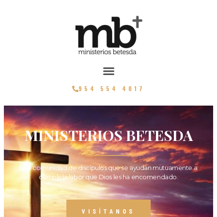
954 554 4017
MINISTERIOS BETESDA
Una comunidad de discípulos que se ayudan mutuamente a
cumplir la labor que Dios les ha encomendado.
VISÍTANOS