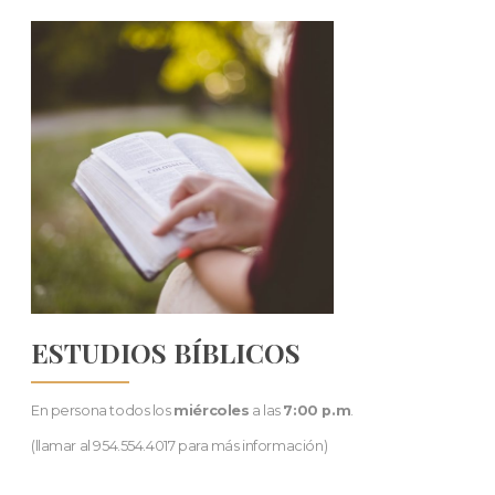
ESTUDIOS BÍBLICOS
En persona todos los
miércoles
a las
7:00 p.m
.
(llamar al 954.554.4017 para más información)