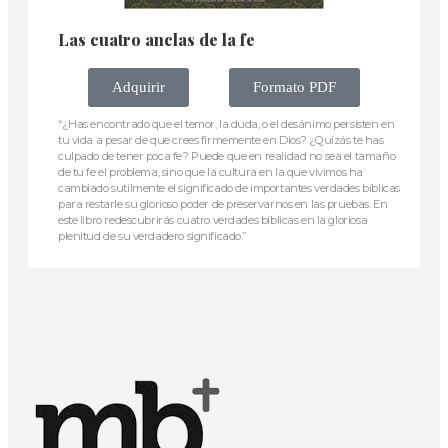
Las cuatro anclas de la fe
Adquirir
Formato PDF
“¿Has encontrado que el temor, la duda, o el desánimo persisten en
tu vida a pesar de que crees firmemente en Dios? ¿Quizás te has
culpado de tener poca fe? Puede que en realidad no sea el tamaño
de tu fe el problema, sino que la cultura en la que vivimos ha
cambiado sutilmente el significado de importantes verdades bíblicas
para restarle su glorioso poder de preservarnos en las pruebas. En
este libro redescubrirás cuatro verdades bíblicas en la gloriosa
plenitud de su verdadero significado.”